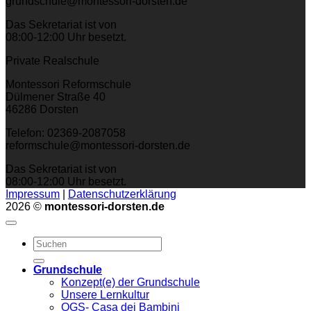
grundschule@montessori-dorsten.de
Das Sekretariat ist von
08:00-12:00 Uhr besetzt.
Private Realschule
Montessori Reformschule
Dülmener Straße 40
46286 Dorsten
Telefon: 02369-2087058
reformschule@montessori-dorsten.de
Das Sekretariat ist von
08:00-12:00 Uhr besetzt.
Impressum
|
Datenschutzerklärung
2026 ©
montessori-dorsten.de
Grundschule
Konzept(e) der Grundschule
Unsere Lernkultur
OGS- Casa dei Bambini