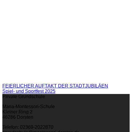
FEIERLICHER AUFTAKT DER STADTJUBILÄEN
Spiel- und Sportfest 2025
Private Grundschule
Maria-Montessori-Schule
Kleiner Ring 2
46286 Dorsten
Telefon: 02369-2022870