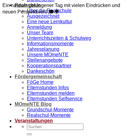
Realschule
Ein rundum gelungener Tag mit vielen Eindrücken und
Über die Realschule
neuen Perspektiven! 🎓🌍
Ausgezeichnet
Eine neue Lernkultur
Anmeldung
Unser Team
Unterrichtszeiten & Schulweg
Informationsmomente
Jahresplanung
Unsere MOmeNTE
Stellenangebote
Kooperationspartner
Dankeschön
Fördergemeinschaft
FöGe Home
Elternstunden Infos
Elternstunden melden
Elternstunden Selfservice
MOmeNTE Blog
Grundschul-Momente
Realschul-Momente
Veranstaltungen