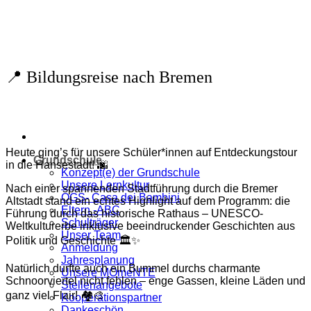
Zum
Inhalt
springen
📍 Bildungsreise nach Bremen
Heute ging’s für unsere Schüler*innen auf Entdeckungstour
Grundschule
in die Hansestadt! 🌆
Konzept(e) der Grundschule
Unsere Lernkultur
Nach einer spannenden Stadtführung durch die Bremer
OGS- Casa dei Bambini
Altstadt stand ein echtes Highlight auf dem Programm: die
Eltern -ABC
Führung durch das historische Rathaus – UNESCO-
Schulträger
Weltkulturerbe inklusive beeindruckender Geschichten aus
Unser Team
Politik und Geschichte 🏛️✨
Anmeldung
Jahresplanung
Natürlich durfte auch ein Bummel durchs charmante
Unsere MOmeNTE
Schnoorviertel nicht fehlen – enge Gassen, kleine Läden und
Stellenangebote
ganz viel Flair! 🏘️🎨
Kooperationspartner
Dankeschön