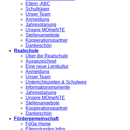
Eltern -ABC
Schulträger
Unser Team
Anmeldung
Jahresplanung
Unsere MOmeNTE
Stellenangebote
Kooperationspartner
Dankeschön
Realschule
Über die Realschule
Ausgezeichnet
Eine neue Lernkultur
Anmeldung
Unser Team
Unterrichtszeiten & Schulweg
Informationsmomente
Jahresplanung
Unsere MOmeNTE
Stellenangebote
Kooperationspartner
Dankeschön
Fördergemeinschaft
FöGe Home
Elternstunden Infos