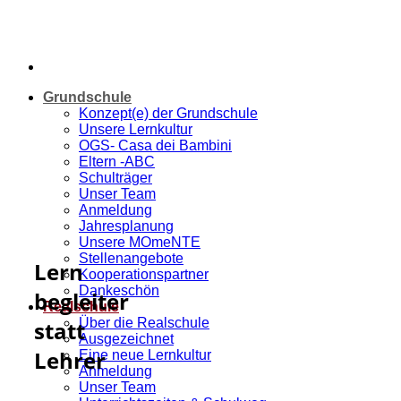
Grundschule
Konzept(e) der Grundschule
Unsere Lernkultur
OGS- Casa dei Bambini
Eltern -ABC
Schulträger
Unser Team
Anmeldung
Jahresplanung
Unsere MOmeNTE
Stellenangebote
Lern
Kooperationspartner
Dankeschön
begleiter
Realschule
Über die Realschule
statt
Ausgezeichnet
Lehrer
Eine neue Lernkultur
Anmeldung
Unser Team