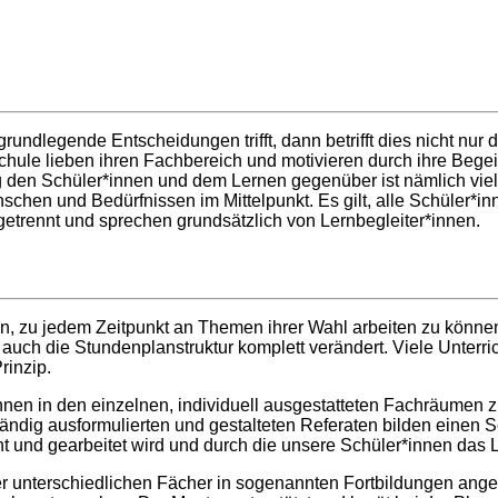
dlegende Entscheidungen trifft, dann betrifft dies nicht nur di
chule lieben ihren Fachbereich und motivieren durch ihre Begeis
g den Schüler*innen und dem Lernen gegenüber ist nämlich viel
schen und Bedürfnissen im Mittelpunkt. Es gilt, alle Schüler*
getrennt und sprechen grundsätzlich von Lernbegleiter*innen.
en, zu jedem Zeitpunkt an Themen ihrer Wahl arbeiten zu könn
 die Stundenplanstruktur komplett verändert. Viele Unterrichtse
rinzip.
nnen in den einzelnen, individuell ausgestatteten Fachräumen zu
ändig ausformulierten und gestalteten Referaten bilden einen S
 und gearbeitet wird und durch die unsere Schüler*innen das 
er unterschiedlichen Fächer in sogenannten Fortbildungen an