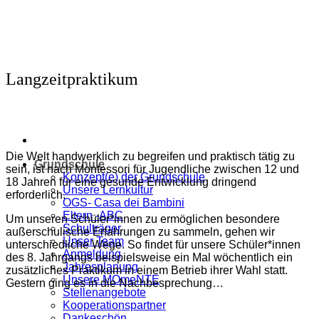
Zum
Inhalt
springen
Langzeitpraktikum
Die Welt handwerklich zu begreifen und praktisch tätig zu
Grundschule
sein, ist nach Montessori für Jugendliche zwischen 12 und
Konzept(e) der Grundschule
18 Jahren für eine gesunde Entwicklung dringend
Unsere Lernkultur
erforderlich.
OGS- Casa dei Bambini
Eltern -ABC
Um unseren Schüler*innen zu ermöglichen besondere
Schulträger
außerschulische Erfahrungen zu sammeln, gehen wir
Unser Team
unterschiedliche Wege. So findet für unsere Schüler*innen
Anmeldung
des 8. Jahrgangs beispielsweise ein Mal wöchentlich ein
Jahresplanung
zusätzliches Praktikum in einem Betrieb ihrer Wahl statt.
Unsere MOmeNTE
Gestern ging es in die Nachbesprechung…
Stellenangebote
Kooperationspartner
Dankeschön