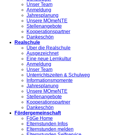
Unser Team
Anmeldung
Jahresplanung
Unsere MOmeNTE
Stellenangebote
Kooperationspartner
Dankeschön
Realschule
Über die Realschule
Ausgezeichnet
Eine neue Lernkultur
Anmeldung
Unser Team
Unterrichtszeiten & Schulweg
Informationsmomente
Jahresplanung
Unsere MOmeNTE
Stellenangebote
Kooperationspartner
Dankeschön
Fördergemeinschaft
FöGe Home
Elternstunden Infos
Elternstunden melden
Elternstunden Selfservice