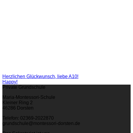
Herzlichen Glückwunsch, liebe A10!
Happy!
Private Grundschule
Maria-Montessori-Schule
Kleiner Ring 2
46286 Dorsten
Telefon: 02369-2022870
grundschule@montessori-dorsten.de