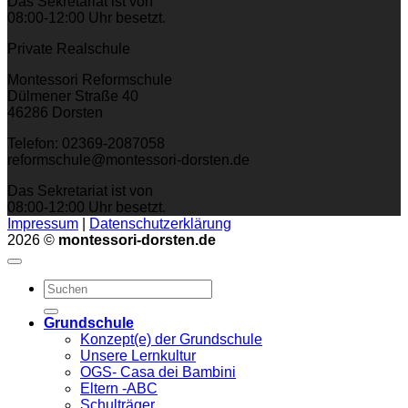
Das Sekretariat ist von
08:00-12:00 Uhr besetzt.
Private Realschule
Montessori Reformschule
Dülmener Straße 40
46286 Dorsten
Telefon: 02369-2087058
reformschule@montessori-dorsten.de
Das Sekretariat ist von
08:00-12:00 Uhr besetzt.
Impressum
|
Datenschutzerklärung
2026 ©
montessori-dorsten.de
Grundschule
Konzept(e) der Grundschule
Unsere Lernkultur
OGS- Casa dei Bambini
Eltern -ABC
Schulträger