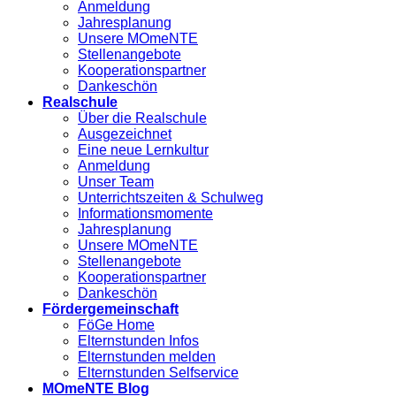
Anmeldung
Jahresplanung
Unsere MOmeNTE
Stellenangebote
Kooperationspartner
Dankeschön
Realschule
Über die Realschule
Ausgezeichnet
Eine neue Lernkultur
Anmeldung
Unser Team
Unterrichtszeiten & Schulweg
Informationsmomente
Jahresplanung
Unsere MOmeNTE
Stellenangebote
Kooperationspartner
Dankeschön
Fördergemeinschaft
FöGe Home
Elternstunden Infos
Elternstunden melden
Elternstunden Selfservice
MOmeNTE Blog