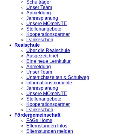
Schulträger
Unser Team
Anmeldung
Jahresplanung
Unsere MOmeNTE
Stellenangebote
Kooperationspartner
Dankeschön
Realschule
Über die Realschule
Ausgezeichnet
Eine neue Lernkultur
Anmeldung
Unser Team
Unterrichtszeiten & Schulweg
Informationsmomente
Jahresplanung
Unsere MOmeNTE
Stellenangebote
Kooperationspartner
Dankeschön
Fördergemeinschaft
FöGe Home
Elternstunden Infos
Elternstunden melden