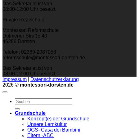
Das Sekretariat ist von
08:00-12:00 Uhr besetzt.
Private Realschule
Montessori Reformschule
Dülmener Straße 40
46286 Dorsten
Telefon: 02369-2087058
reformschule@montessori-dorsten.de
Das Sekretariat ist von
08:00-12:00 Uhr besetzt.
Impressum
|
Datenschutzerklärung
2026 ©
montessori-dorsten.de
Grundschule
Konzept(e) der Grundschule
Unsere Lernkultur
OGS- Casa dei Bambini
Eltern -ABC