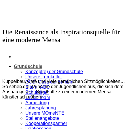
Zum
Inhalt
springen
Die Renaissance als Inspirationsquelle für
eine moderne Mensa
Grundschule
Konzept(e) der Grundschule
Unsere Lernkultur
Kuppelbau, Café und viele gemütlichen Sitzmöglichkeiten…
OGS- Casa dei Bambini
So sehen die Wünsche der Jugendlichen aus, die sich dem
Eltern -ABC
Ausbau unserer Sporthalle zu einer modernen Mensa
Schulträger
künstlerisch nähern.
Unser Team
Anmeldung
Jahresplanung
Unsere MOmeNTE
Stellenangebote
Kooperationspartner
Dankeschön