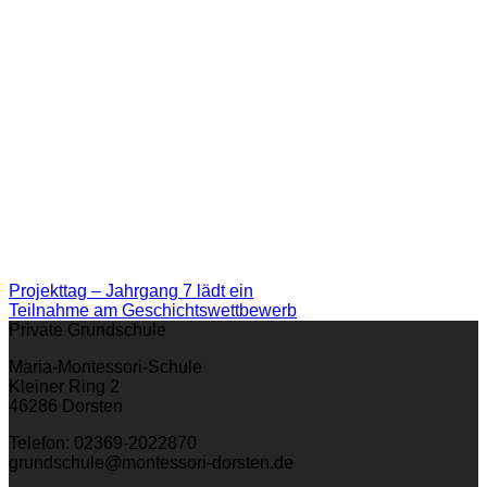
Projekttag – Jahrgang 7 lädt ein
Teilnahme am Geschichtswettbewerb
Private Grundschule
Maria-Montessori-Schule
Kleiner Ring 2
46286 Dorsten
Telefon: 02369-2022870
grundschule@montessori-dorsten.de