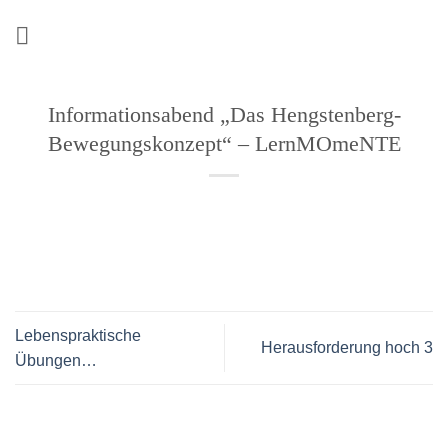
Zum
Inhalt
springen
Informationsabend „Das Hengstenberg-
Bewegungskonzept“ – LernMOmeNTE
Lebenspraktische
Herausforderung hoch 3
Übungen…