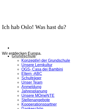
Zum
Inhalt
springen
Ich hab Oslo! Was hast du?
Wir entdecken Europa.
Grundschule
Konzept(e) der Grundschule
Unsere Lernkultur
OGS- Casa dei Bambini
Eltern -ABC
Schulträger
Unser Team
Anmeldung
Jahresplanung
Unsere MOmeNTE
Stellenangebote
Kooperationspartner
Dankeschön