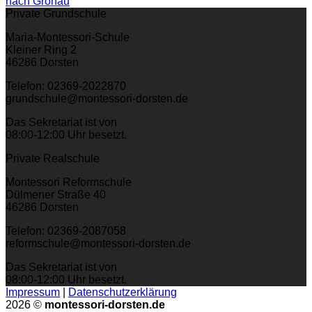
nach Gronau
Private Grundschule
Maria-Montessori-Schule
Kleiner Ring 2
46286 Dorsten
Telefon: 02369-2022870
grundschule@montessori-dorsten.de
Das Sekretariat ist von
08:00-12:00 Uhr besetzt.
Private Realschule
Montessori Reformschule
Dülmener Straße 40
46286 Dorsten
Telefon: 02369-2087058
reformschule@montessori-dorsten.de
Das Sekretariat ist von
08:00-12:00 Uhr besetzt.
Impressum
|
Datenschutzerklärung
2026 ©
montessori-dorsten.de