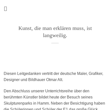
Zum
Inhalt
springen
Kunst, die man erklären muss, ist
langweilig.
Diesen Leitgedanken vertritt der deutsche Maler, Grafiker,
Designer und Bildhauer Otmar Alt.
Den Abschluss unserer Unterrichtsreihe über den
berühmten Künstler bildet heute der Besuch seines
Skulpturenparks in Hamm. Neben der Besichtigung haben
die Schülerinnen und Schüler der E1 das große Glück