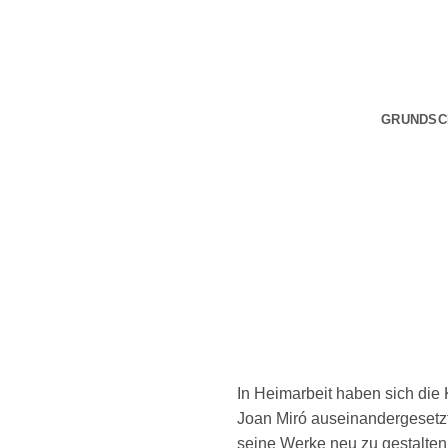
Zum
Inhalt
springen
GRUNDSC
In Heimarbeit haben sich die
Joan Miró auseinandergesetzt
seine Werke neu zu gestalten