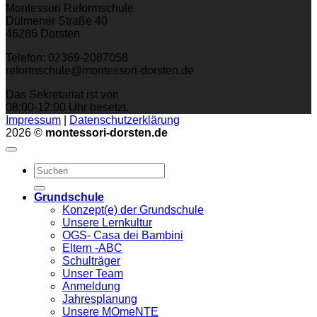
Montessori Reformschule
Dülmener Straße 40
46286 Dorsten
Telefon: 02369-2087058
reformschule@montessori-dorsten.de
Das Sekretariat ist von
08:00-12:00 Uhr besetzt.
Impressum
|
Datenschutzerklärung
2026 ©
montessori-dorsten.de
Grundschule
Konzept(e) der Grundschule
Unsere Lernkultur
OGS- Casa dei Bambini
Eltern -ABC
Schulträger
Unser Team
Anmeldung
Jahresplanung
Unsere MOmeNTE