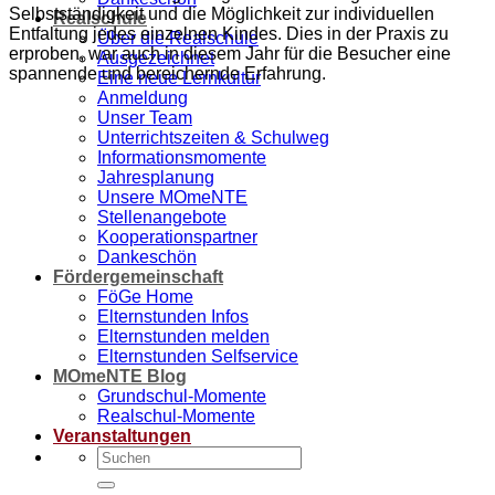
Selbstständigkeit und die Möglichkeit zur individuellen
Realschule
Entfaltung jedes einzelnen Kindes. Dies in der Praxis zu
Über die Realschule
erproben, war auch in diesem Jahr für die Besucher eine
Ausgezeichnet
spannende und bereichernde Erfahrung.
Eine neue Lernkultur
Anmeldung
Unser Team
Unterrichtszeiten & Schulweg
Informationsmomente
Jahresplanung
Unsere MOmeNTE
Stellenangebote
Kooperationspartner
Dankeschön
Fördergemeinschaft
FöGe Home
Elternstunden Infos
Elternstunden melden
Elternstunden Selfservice
MOmeNTE Blog
Grundschul-Momente
Realschul-Momente
Veranstaltungen