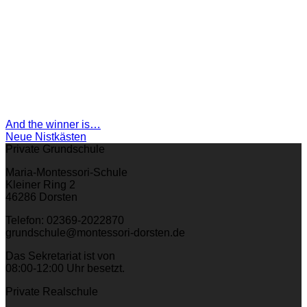
And the winner is…
Neue Nistkästen
Private Grundschule
Maria-Montessori-Schule
Kleiner Ring 2
46286 Dorsten
Telefon: 02369-2022870
grundschule@montessori-dorsten.de
Das Sekretariat ist von
08:00-12:00 Uhr besetzt.
Private Realschule