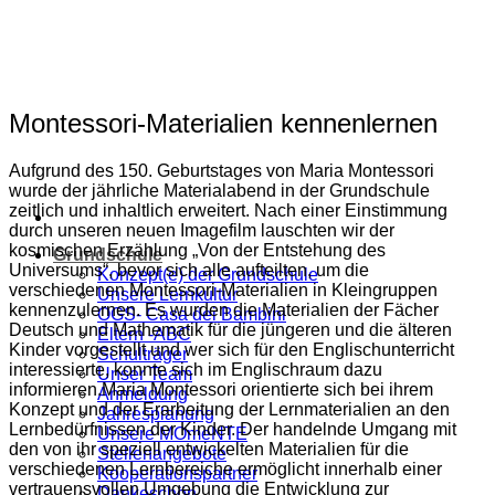
Zum
Inhalt
springen
Montessori-Materialien kennenlernen
Aufgrund des 150. Geburtstages von Maria Montessori
wurde der jährliche Materialabend in der Grundschule
zeitlich und inhaltlich erweitert. Nach einer Einstimmung
durch unseren neuen Imagefilm lauschten wir der
kosmischen Erzählung „Von der Entstehung des
Grundschule
Universums“, bevor sich alle aufteilten, um die
Konzept(e) der Grundschule
verschiedenen Montessori-Materialien in Kleingruppen
Unsere Lernkultur
kennenzulernen. Es wurden die Materialien der Fächer
OGS- Casa dei Bambini
Deutsch und Mathematik für die jüngeren und die älteren
Eltern -ABC
Kinder vorgestellt und wer sich für den Englischunterricht
Schulträger
interessierte, konnte sich im Englischraum dazu
Unser Team
informieren.Maria Montessori orientierte sich bei ihrem
Anmeldung
Konzept und der Erarbeitung der Lernmaterialien an den
Jahresplanung
Lernbedürfnissen der Kinder. Der handelnde Umgang mit
Unsere MOmeNTE
den von ihr speziell entwickelten Materialien für die
Stellenangebote
verschiedenen Lernbereiche ermöglicht innerhalb einer
Kooperationspartner
vertrauensvollen Umgebung die Entwicklung zur
Dankeschön