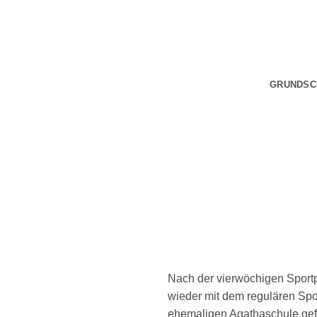
Zum
Inhalt
springen
GRUNDSC
Nach der vierwöchigen Sport
wieder mit dem regulären Spor
ehemaligen Agathaschule gefa