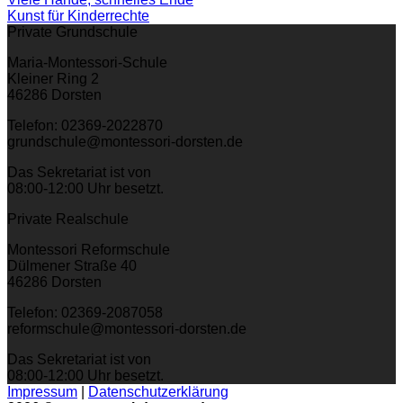
Kunst für Kinderrechte
Private Grundschule
Maria-Montessori-Schule
Kleiner Ring 2
46286 Dorsten
Telefon: 02369-2022870
grundschule@montessori-dorsten.de
Das Sekretariat ist von
08:00-12:00 Uhr besetzt.
Private Realschule
Montessori Reformschule
Dülmener Straße 40
46286 Dorsten
Telefon: 02369-2087058
reformschule@montessori-dorsten.de
Das Sekretariat ist von
08:00-12:00 Uhr besetzt.
Impressum
|
Datenschutzerklärung