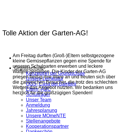
Zum
Inhalt
springen
Tolle Aktion der Garten-AG!
Am Freitag durften (Groß-)Eltern selbstgezogene
kleine Gemüsepflanzen gegen eine Spende für
unseren Schulgarten erwerben und leckere
Grundschule
Waffeln genießen. Die Kinder der Garten-AG
Konzept(e) der Grundschule
priesen fleißig ihre Ware an und freuten sich über
Unsere Lernkultur
die zahlreichen Besucher, die trotz des schlechten
OGS- Casa dei Bambini
Wetters das Angebot nutzten. Wir bedanken uns
Eltern -ABC
herzlich für die großzügigen Spenden!
Schulträger
Unser Team
Anmeldung
Jahresplanung
Unsere MOmeNTE
Stellenangebote
Kooperationspartner
Dankeschön