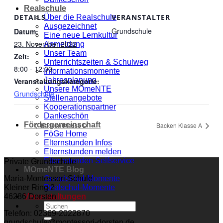
Realschule
DETAILS
VERANSTALTER
Über die Realschule
Ausgezeichnet
Grundschule
Datum:
Eine neue Lernkultur
23. November 2022
Anmeldung
Unser Team
Zeit:
Unterrichtszeiten & Schulweg
8:00 - 12:00
Informationsmomente
Jahresplanung
Veranstaltungskategorie:
Unsere MOmeNTE
Grundschule
Stellenangebote
Kooperationspartner
Dankeschön
Fördergemeinschaft
Backen Klasse D
Backen Klasse A
FöGe Home
Elternstunden Infos
Elternstunden melden
Elternstunden Selfservice
Private Grundschule
MOmeNTE Blog
Grundschul-Momente
Maria-Montessori-Schule
Realschul-Momente
Kleiner Ring 2
Veranstaltungen
46286 Dorsten
Telefon: 02369-2022870
grundschule@montessori-dorsten.de