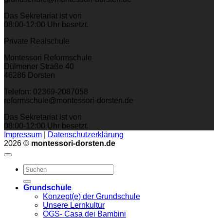
Das Sekretariat ist von
08:00-12:00 Uhr besetzt.
Private Realschule
Montessori Reformschule
Dülmener Straße 40
46286 Dorsten
Telefon: 02369-2087058
reformschule@montessori-dorsten.de
Das Sekretariat ist von
08:00-12:00 Uhr besetzt.
Impressum
|
Datenschutzerklärung
2026 ©
montessori-dorsten.de
Grundschule
Konzept(e) der Grundschule
Unsere Lernkultur
OGS- Casa dei Bambini