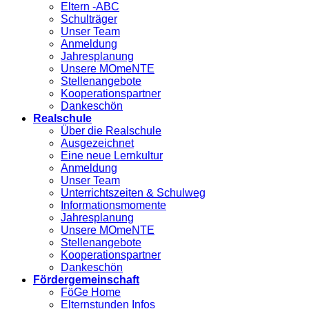
Eltern -ABC
Schulträger
Unser Team
Anmeldung
Jahresplanung
Unsere MOmeNTE
Stellenangebote
Kooperationspartner
Dankeschön
Realschule
Über die Realschule
Ausgezeichnet
Eine neue Lernkultur
Anmeldung
Unser Team
Unterrichtszeiten & Schulweg
Informationsmomente
Jahresplanung
Unsere MOmeNTE
Stellenangebote
Kooperationspartner
Dankeschön
Fördergemeinschaft
FöGe Home
Elternstunden Infos