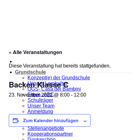
Zum
Inhalt
springen
« Alle Veranstaltungen
Diese Veranstaltung hat bereits stattgefunden.
Grundschule
Konzept(e) der Grundschule
Backen Klasse C
Unsere Lernkultur
OGS- Casa dei Bambini
Eltern -ABC
23. November 2022 @ 8:00
-
12:00
Schulträger
Unser Team
Anmeldung
Jahresplanung
Zum Kalender hinzufügen
Unsere MOmeNTE
Stellenangebote
Kooperationspartner
Dankeschön