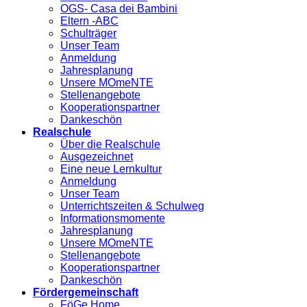
OGS- Casa dei Bambini
Eltern -ABC
Schulträger
Unser Team
Anmeldung
Jahresplanung
Unsere MOmeNTE
Stellenangebote
Kooperationspartner
Dankeschön
Realschule
Über die Realschule
Ausgezeichnet
Eine neue Lernkultur
Anmeldung
Unser Team
Unterrichtszeiten & Schulweg
Informationsmomente
Jahresplanung
Unsere MOmeNTE
Stellenangebote
Kooperationspartner
Dankeschön
Fördergemeinschaft
FöGe Home