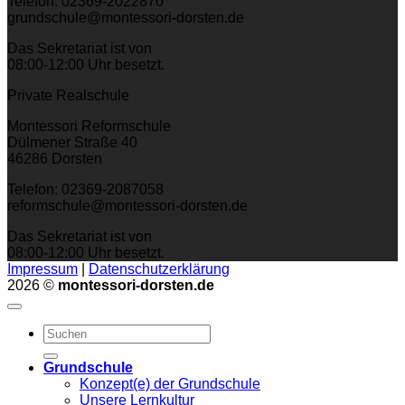
Telefon: 02369-2022870
grundschule@montessori-dorsten.de
Das Sekretariat ist von
08:00-12:00 Uhr besetzt.
Private Realschule
Montessori Reformschule
Dülmener Straße 40
46286 Dorsten
Telefon: 02369-2087058
reformschule@montessori-dorsten.de
Das Sekretariat ist von
08:00-12:00 Uhr besetzt.
Impressum
|
Datenschutzerklärung
2026 ©
montessori-dorsten.de
Grundschule
Konzept(e) der Grundschule
Unsere Lernkultur