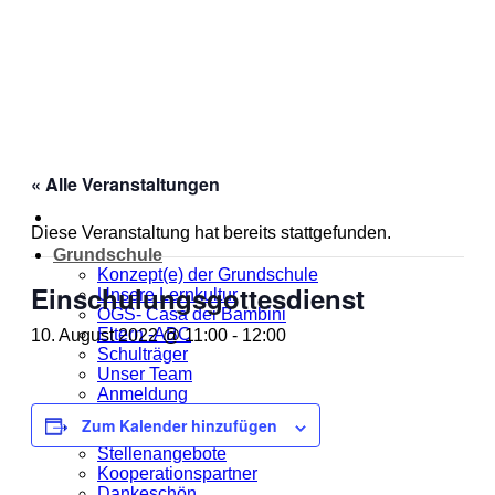
Zum
Inhalt
springen
« Alle Veranstaltungen
Diese Veranstaltung hat bereits stattgefunden.
Grundschule
Konzept(e) der Grundschule
Einschulungsgottesdienst
Unsere Lernkultur
OGS- Casa dei Bambini
Eltern -ABC
10. August 2022 @ 11:00
-
12:00
Schulträger
Unser Team
Anmeldung
Jahresplanung
Zum Kalender hinzufügen
Unsere MOmeNTE
Stellenangebote
Kooperationspartner
Dankeschön