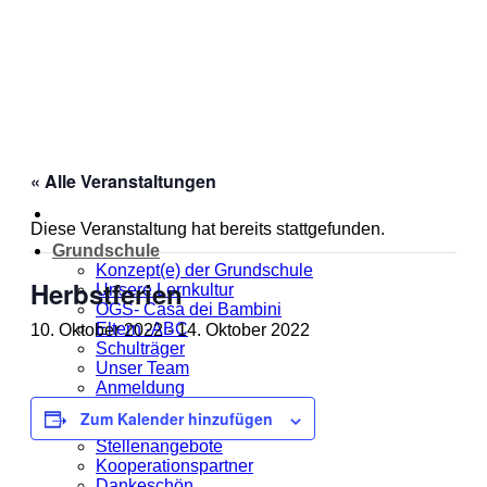
Zum
Inhalt
springen
« Alle Veranstaltungen
Diese Veranstaltung hat bereits stattgefunden.
Grundschule
Konzept(e) der Grundschule
Herbstferien
Unsere Lernkultur
OGS- Casa dei Bambini
Eltern -ABC
10. Oktober 2022
-
14. Oktober 2022
Schulträger
Unser Team
Anmeldung
Jahresplanung
Zum Kalender hinzufügen
Unsere MOmeNTE
Stellenangebote
Kooperationspartner
Dankeschön