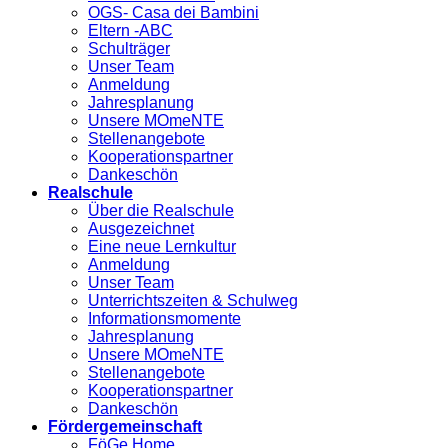
OGS- Casa dei Bambini
Eltern -ABC
Schulträger
Unser Team
Anmeldung
Jahresplanung
Unsere MOmeNTE
Stellenangebote
Kooperationspartner
Dankeschön
Realschule
Über die Realschule
Ausgezeichnet
Eine neue Lernkultur
Anmeldung
Unser Team
Unterrichtszeiten & Schulweg
Informationsmomente
Jahresplanung
Unsere MOmeNTE
Stellenangebote
Kooperationspartner
Dankeschön
Fördergemeinschaft
FöGe Home