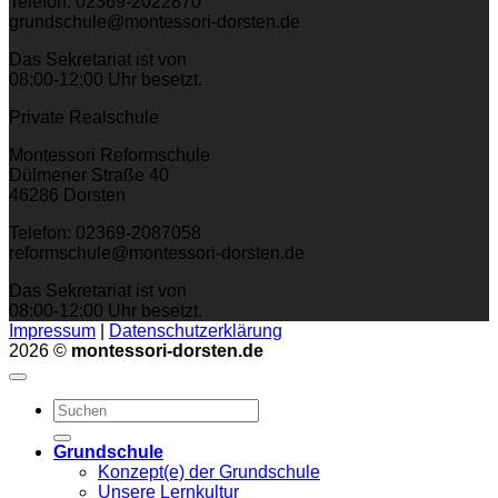
Telefon: 02369-2022870
grundschule@montessori-dorsten.de
Das Sekretariat ist von
08:00-12:00 Uhr besetzt.
Private Realschule
Montessori Reformschule
Dülmener Straße 40
46286 Dorsten
Telefon: 02369-2087058
reformschule@montessori-dorsten.de
Das Sekretariat ist von
08:00-12:00 Uhr besetzt.
Impressum
|
Datenschutzerklärung
2026 ©
montessori-dorsten.de
Grundschule
Konzept(e) der Grundschule
Unsere Lernkultur