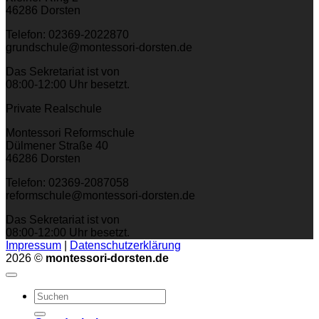
46286 Dorsten
Telefon: 02369-2022870
grundschule@montessori-dorsten.de
Das Sekretariat ist von
08:00-12:00 Uhr besetzt.
Private Realschule
Montessori Reformschule
Dülmener Straße 40
46286 Dorsten
Telefon: 02369-2087058
reformschule@montessori-dorsten.de
Das Sekretariat ist von
08:00-12:00 Uhr besetzt.
Impressum
|
Datenschutzerklärung
2026 ©
montessori-dorsten.de