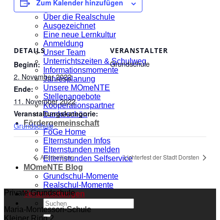
Zum Kalender hinzufügen
Realschule
Über die Realschule
Ausgezeichnet
Eine neue Lernkultur
Anmeldung
DETAILS
VERANSTALTER
Unser Team
Unterrichtszeiten & Schulweg
Grundschule
Beginn:
Informationsmomente
2. November 2022
Jahresplanung
Unsere MOmeNTE
Ende:
Stellenangebote
11. November 2022
Kooperationspartner
Veranstaltungskategorie:
Dankeschön
Fördergemeinschaft
Grundschule
FöGe Home
Elternstunden Infos
Elternstunden melden
Allerheiligen
Lichterfest der Stadt Dorsten
Elternstunden Selfservice
MOmeNTE Blog
Grundschul-Momente
Realschul-Momente
Private Grundschule
Veranstaltungen
Maria-Montessori-Schule
Kleiner Ring 2