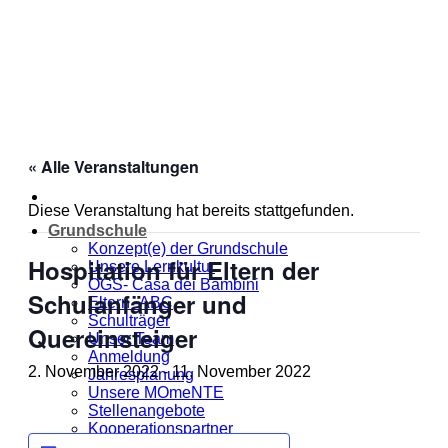
Zum
Inhalt
springen
« Alle Veranstaltungen
Diese Veranstaltung hat bereits stattgefunden.
Grundschule
Konzept(e) der Grundschule
Hospitation für Eltern der
Unsere Lernkultur
OGS- Casa dei Bambini
Schulanfänger und
Eltern -ABC
Schulträger
Quereinsteiger
Unser Team
Anmeldung
2. November 2022
-
11. November 2022
Jahresplanung
Unsere MOmeNTE
Stellenangebote
Kooperationspartner
Dankeschön