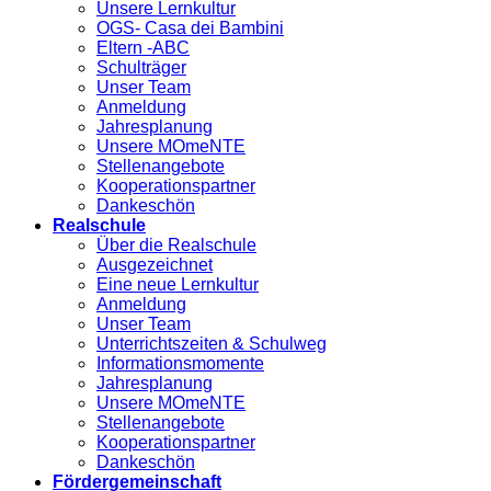
Unsere Lernkultur
OGS- Casa dei Bambini
Eltern -ABC
Schulträger
Unser Team
Anmeldung
Jahresplanung
Unsere MOmeNTE
Stellenangebote
Kooperationspartner
Dankeschön
Realschule
Über die Realschule
Ausgezeichnet
Eine neue Lernkultur
Anmeldung
Unser Team
Unterrichtszeiten & Schulweg
Informationsmomente
Jahresplanung
Unsere MOmeNTE
Stellenangebote
Kooperationspartner
Dankeschön
Fördergemeinschaft