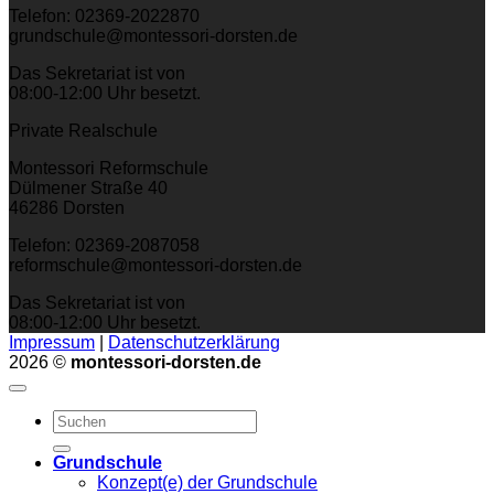
Telefon: 02369-2022870
grundschule@montessori-dorsten.de
Das Sekretariat ist von
08:00-12:00 Uhr besetzt.
Private Realschule
Montessori Reformschule
Dülmener Straße 40
46286 Dorsten
Telefon: 02369-2087058
reformschule@montessori-dorsten.de
Das Sekretariat ist von
08:00-12:00 Uhr besetzt.
Impressum
|
Datenschutzerklärung
2026 ©
montessori-dorsten.de
Grundschule
Konzept(e) der Grundschule