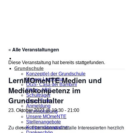
Zum
Inhalt
springen
« Alle Veranstaltungen
Diese Veranstaltung hat bereits stattgefunden.
Grundschule
Konzept(e) der Grundschule
LernMOmeNTE Medien und
Unsere Lernkultur
OGS- Casa dei Bambini
Medienkompetenz im
Eltern -ABC
Schulträger
Grundschulalter
Unser Team
Anmeldung
23. Oktober 2023 @ 19:30
-
21:00
Jahresplanung
Unsere MOmeNTE
Stellenangebote
Zu diesem Elternabend sind alle Interessierten herzlich
Kooperationspartner
Dankeschön