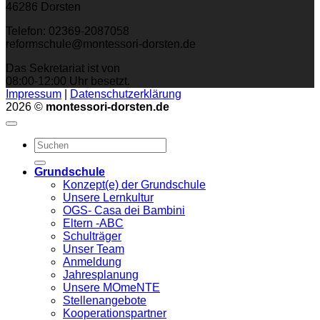
46286 Dorsten
Telefon: 02369-2087058
reformschule@montessori-dorsten.de
Das Sekretariat ist von
08:00-12:00 Uhr besetzt.
Impressum
|
Datenschutzerklärung
2026 ©
montessori-dorsten.de
Grundschule
Konzept(e) der Grundschule
Unsere Lernkultur
OGS- Casa dei Bambini
Eltern -ABC
Schulträger
Unser Team
Anmeldung
Jahresplanung
Unsere MOmeNTE
Stellenangebote
Kooperationspartner