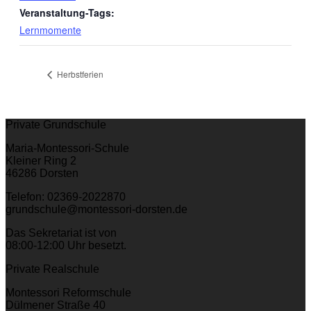
Veranstaltung-Tags:
Lernmomente
Herbstferien
Private Grundschule
Maria-Montessori-Schule
Kleiner Ring 2
46286 Dorsten
Telefon: 02369-2022870
grundschule@montessori-dorsten.de
Das Sekretariat ist von
08:00-12:00 Uhr besetzt.
Private Realschule
Montessori Reformschule
Dülmener Straße 40