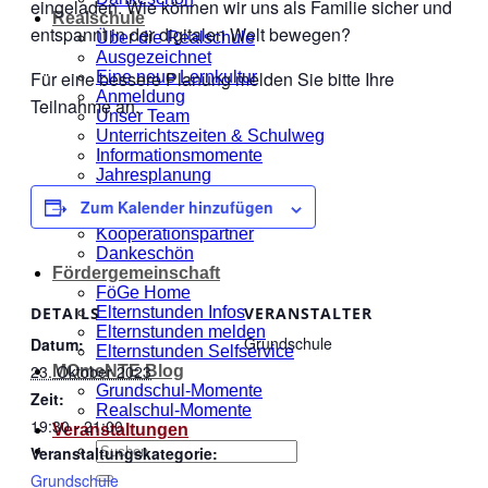
eingeladen. Wie können wir uns als Familie sicher und
Realschule
entspannt in der digitalen Welt bewegen?
Über die Realschule
Ausgezeichnet
Für eine bessere Planung melden Sie bitte Ihre
Eine neue Lernkultur
Anmeldung
Teilnahme an.
Unser Team
Unterrichtszeiten & Schulweg
Informationsmomente
Jahresplanung
Unsere MOmeNTE
Zum Kalender hinzufügen
Stellenangebote
Kooperationspartner
Dankeschön
Fördergemeinschaft
FöGe Home
Elternstunden Infos
DETAILS
VERANSTALTER
Elternstunden melden
Grundschule
Datum:
Elternstunden Selfservice
23. Oktober 2023
MOmeNTE Blog
Grundschul-Momente
Zeit:
Realschul-Momente
19:30 - 21:00
Veranstaltungen
Veranstaltungskategorie:
Grundschule