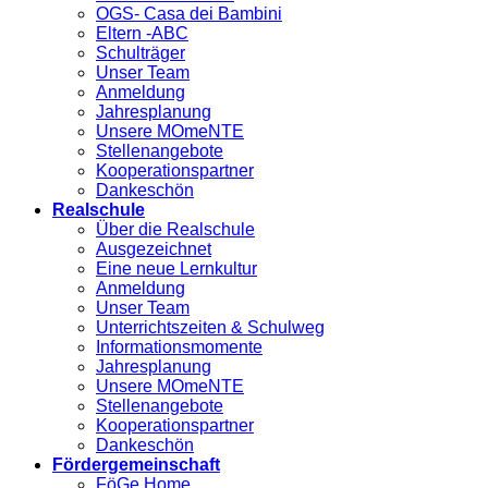
OGS- Casa dei Bambini
Eltern -ABC
Schulträger
Unser Team
Anmeldung
Jahresplanung
Unsere MOmeNTE
Stellenangebote
Kooperationspartner
Dankeschön
Realschule
Über die Realschule
Ausgezeichnet
Eine neue Lernkultur
Anmeldung
Unser Team
Unterrichtszeiten & Schulweg
Informationsmomente
Jahresplanung
Unsere MOmeNTE
Stellenangebote
Kooperationspartner
Dankeschön
Fördergemeinschaft
FöGe Home