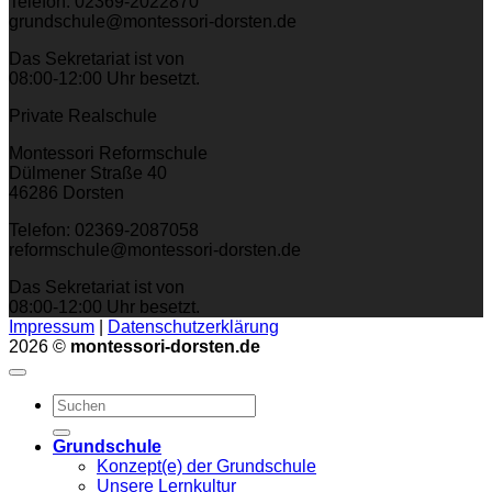
Telefon: 02369-2022870
grundschule@montessori-dorsten.de
Das Sekretariat ist von
08:00-12:00 Uhr besetzt.
Private Realschule
Montessori Reformschule
Dülmener Straße 40
46286 Dorsten
Telefon: 02369-2087058
reformschule@montessori-dorsten.de
Das Sekretariat ist von
08:00-12:00 Uhr besetzt.
Impressum
|
Datenschutzerklärung
2026 ©
montessori-dorsten.de
Grundschule
Konzept(e) der Grundschule
Unsere Lernkultur