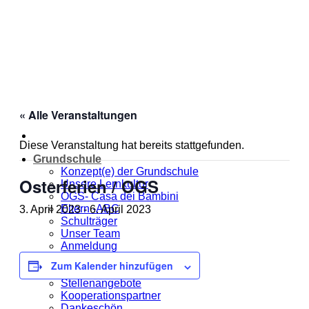
Zum
Inhalt
springen
« Alle Veranstaltungen
Diese Veranstaltung hat bereits stattgefunden.
Grundschule
Konzept(e) der Grundschule
Osterferien / OGS
Unsere Lernkultur
OGS- Casa dei Bambini
Eltern -ABC
3. April 2023
-
6. April 2023
Schulträger
Unser Team
Anmeldung
Jahresplanung
Zum Kalender hinzufügen
Unsere MOmeNTE
Stellenangebote
Kooperationspartner
Dankeschön