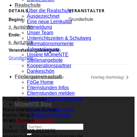
Realschule
DETAILS
VERANSTALTER
Über die Realschule
Ausgezeichnet
Grundschule
Beginn:
Eine neue Lernkultur
3. April 2023
Anmeldung
Unser Team
Ende:
Unterrichtszeiten & Schulweg
6. April 2023
Informationsmomente
Jahresplanung
Veranstaltungskategorie:
Unsere MOmeNTE
Grundschule
Stellenangebote
Kooperationspartner
Dankeschön
Fördergemeinschaft
Ausgabe Schatzbücher
Feiertag (Karfreitag)
FöGe Home
Elternstunden Infos
Elternstunden melden
Elternstunden Selfservice
Private Grundschule
MOmeNTE Blog
Grundschul-Momente
Maria-Montessori-Schule
Realschul-Momente
Kleiner Ring 2
Veranstaltungen
46286 Dorsten
Telefon: 02369-2022870
grundschule@montessori-dorsten.de