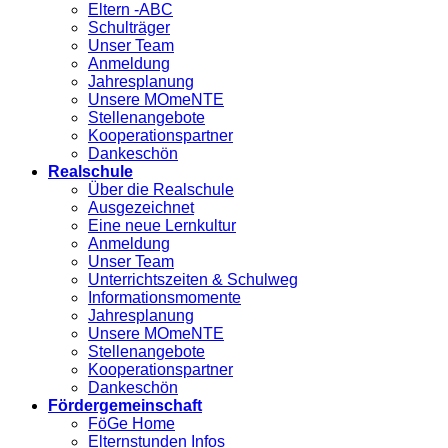
Eltern -ABC
Schulträger
Unser Team
Anmeldung
Jahresplanung
Unsere MOmeNTE
Stellenangebote
Kooperationspartner
Dankeschön
Realschule
Über die Realschule
Ausgezeichnet
Eine neue Lernkultur
Anmeldung
Unser Team
Unterrichtszeiten & Schulweg
Informationsmomente
Jahresplanung
Unsere MOmeNTE
Stellenangebote
Kooperationspartner
Dankeschön
Fördergemeinschaft
FöGe Home
Elternstunden Infos