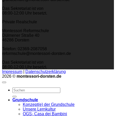
Das Sekretariat ist von
08:00-12:00 Uhr besetzt.
Private Realschule
Montessori Reformschule
Dülmener Straße 40
46286 Dorsten
Telefon: 02369-2087058
reformschule@montessori-dorsten.de
Das Sekretariat ist von
08:00-12:00 Uhr besetzt.
Impressum
|
Datenschutzerklärung
2026 ©
montessori-dorsten.de
Grundschule
Konzept(e) der Grundschule
Unsere Lernkultur
OGS- Casa dei Bambini