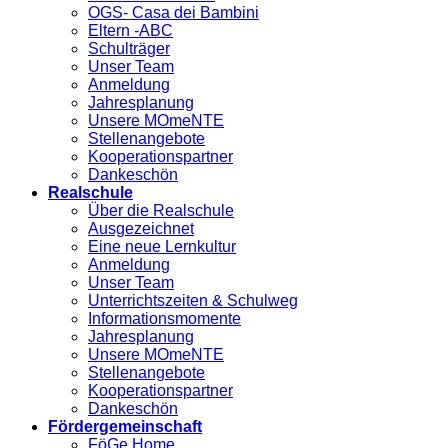
OGS- Casa dei Bambini
Eltern -ABC
Schulträger
Unser Team
Anmeldung
Jahresplanung
Unsere MOmeNTE
Stellenangebote
Kooperationspartner
Dankeschön
Realschule
Über die Realschule
Ausgezeichnet
Eine neue Lernkultur
Anmeldung
Unser Team
Unterrichtszeiten & Schulweg
Informationsmomente
Jahresplanung
Unsere MOmeNTE
Stellenangebote
Kooperationspartner
Dankeschön
Fördergemeinschaft
FöGe Home