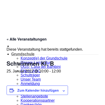
Zum
Inhalt
springen
« Alle Veranstaltungen
Diese Veranstaltung hat bereits stattgefunden.
Grundschule
Konzept(e) der Grundschule
Schwimmen Kl. B
Unsere Lernkultur
OGS- Casa dei Bambini
Eltern -ABC
25. Januar 2022 @ 10:00
-
12:00
Schulträger
Unser Team
Anmeldung
Jahresplanung
Zum Kalender hinzufügen
Unsere MOmeNTE
Stellenangebote
Kooperationspartner
Dankeschön