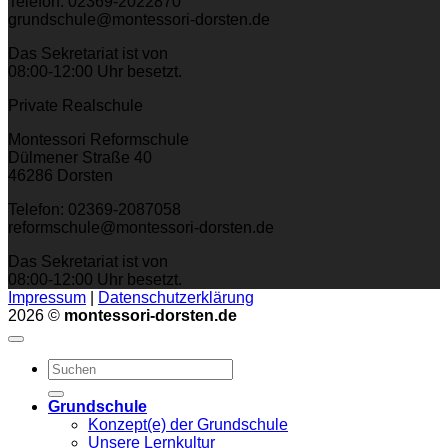
Telefon: 02369-2022870
grundschule@montessori-dorsten.de
Das Sekretariat ist von
08:00-12:00 Uhr besetzt.
Private Realschule
Montessori Reformschule
Dülmener Straße 40
46286 Dorsten
Telefon: 02369-2087058
reformschule@montessori-dorsten.de
Das Sekretariat ist von
08:00-12:00 Uhr besetzt.
Impressum
|
Datenschutzerklärung
2026 ©
montessori-dorsten.de
Grundschule
Konzept(e) der Grundschule
Unsere Lernkultur