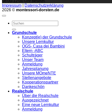
08:00-12:00 Uhr besetzt.
Impressum
|
Datenschutzerklärung
2026 ©
montessori-dorsten.de
Grundschule
Konzept(e) der Grundschule
Unsere Lernkultur
OGS- Casa dei Bambini
Eltern -ABC
Schulträger
Unser Team
Anmeldung
Jahresplanung
Unsere MOmeNTE
Stellenangebote
Kooperationspartner
Dankeschön
Realschule
Über die Realschule
Ausgezeichnet
Eine neue Lernkultur
Anmeldung