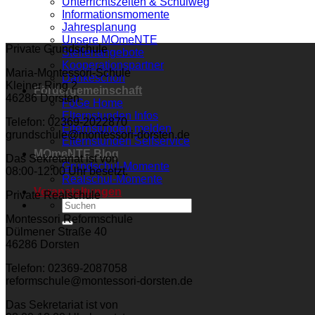
Unterrichtszeiten & Schulweg
Informationsmomente
Jahresplanung
Unsere MOmeNTE
Private Grundschule
Stellenangebote
Kooperationspartner
Maria-Montessori-Schule
Dankeschön
Kleiner Ring 2
Fördergemeinschaft
46286 Dorsten
FöGe Home
Elternstunden Infos
Telefon: 02369-2022870
Elternstunden melden
grundschule@montessori-dorsten.de
Elternstunden Selfservice
MOmeNTE Blog
Das Sekretariat ist von
Grundschul-Momente
08:00-12:00 Uhr besetzt.
Realschul-Momente
Veranstaltungen
Private Realschule
Montessori Reformschule
Dülmener Straße 40
46286 Dorsten
Telefon: 02369-2087058
reformschule@montessori-dorsten.de
Das Sekretariat ist von