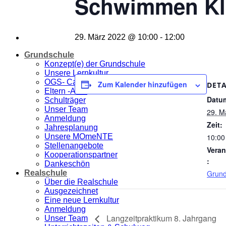
Schwimmen Kl
29. März 2022 @ 10:00
-
12:00
Grundschule
Konzept(e) der Grundschule
Unsere Lernkultur
OGS- Casa dei Bambini
Zum Kalender hinzufügen
DETA
Eltern -ABC
Datu
Schulträger
Unser Team
29. M
Anmeldung
Zeit:
Jahresplanung
Unsere MOmeNTE
10:00
Stellenangebote
Veran
Kooperationspartner
:
Dankeschön
Realschule
Grund
Über die Realschule
Ausgezeichnet
Eine neue Lernkultur
Anmeldung
Langzeitpraktikum 8. Jahrgang
Unser Team