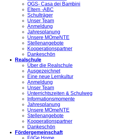
OGS- Casa dei Bambini
Eltern -ABC
Schulträger
Unser Team
Anmeldung
Jahresplanung
Unsere MOmeNTE
Stellenangebote
Kooperationspartner
Dankeschön
Realschule
Über die Realschule
Ausgezeichnet
Eine neue Lernkultur
Anmeldung
Unser Team
Unterrichtszeiten & Schulweg
Informationsmomente
Jahresplanung
Unsere MOmeNTE
Stellenangebote
Kooperationspartner
Dankeschön
Fördergemeinschaft
FöGe Home