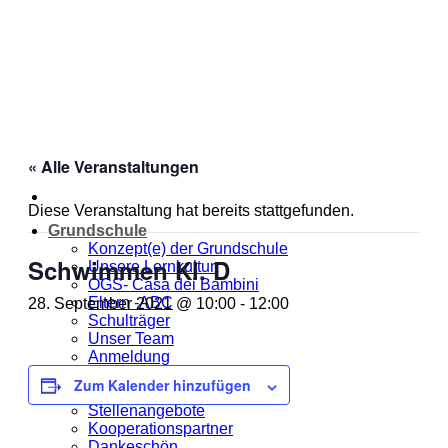
Zum
Inhalt
springen
« Alle Veranstaltungen
Diese Veranstaltung hat bereits stattgefunden.
Grundschule
Konzept(e) der Grundschule
Schwimmen Kl. D
Unsere Lernkultur
OGS- Casa dei Bambini
Eltern -ABC
28. September 2021 @ 10:00
-
12:00
Schulträger
Unser Team
Anmeldung
Jahresplanung
Zum Kalender hinzufügen
Unsere MOmeNTE
Stellenangebote
Kooperationspartner
Dankeschön