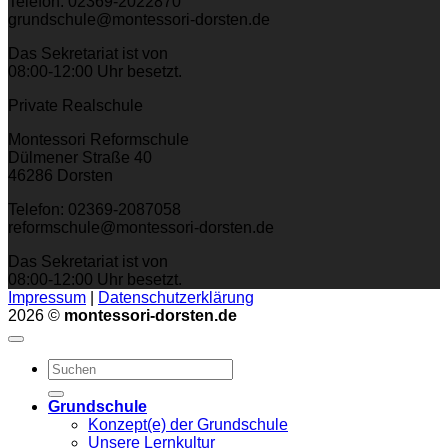
Telefon: 02369-2022870
grundschule@montessori-dorsten.de
Das Sekretariat ist von
08:00-12:00 Uhr besetzt.
Private Realschule
Montessori Reformschule
Dülmener Straße 40
46286 Dorsten
Telefon: 02369-2087058
reformschule@montessori-dorsten.de
Das Sekretariat ist von
08:00-12:00 Uhr besetzt.
Impressum
|
Datenschutzerklärung
2026 ©
montessori-dorsten.de
Grundschule
Konzept(e) der Grundschule
Unsere Lernkultur