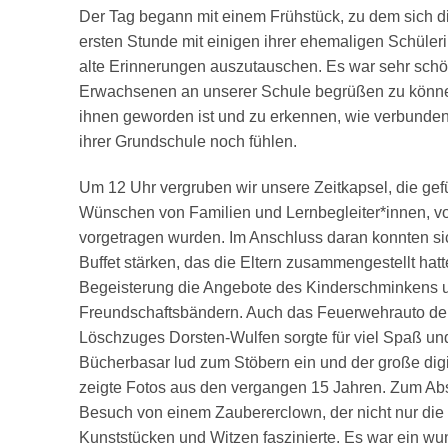
Der Tag begann mit einem Frühstück, zu dem sich di
ersten Stunde mit einigen ihrer ehemaligen Schüler
alte Erinnerungen auszutauschen. Es war sehr schö
Erwachsenen an unserer Schule begrüßen zu können
ihnen geworden ist und zu erkennen, wie verbunden 
ihrer Grundschule noch fühlen.
Um 12 Uhr vergruben wir unsere Zeitkapsel, die gefül
Wünschen von Familien und Lernbegleiter*innen, v
vorgetragen wurden. Im Anschluss daran konnten s
Buffet stärken, das die Eltern zusammengestellt hatt
Begeisterung die Angebote des Kinderschminkens u
Freundschaftsbändern. Auch das Feuerwehrauto der
Löschzuges Dorsten-Wulfen sorgte für viel Spaß un
Bücherbasar lud zum Stöbern ein und der große digi
zeigte Fotos aus den vergangen 15 Jahren. Zum A
Besuch von einem Zaubererclown, der nicht nur die 
Kunststücken und Witzen faszinierte. Es war ein wu