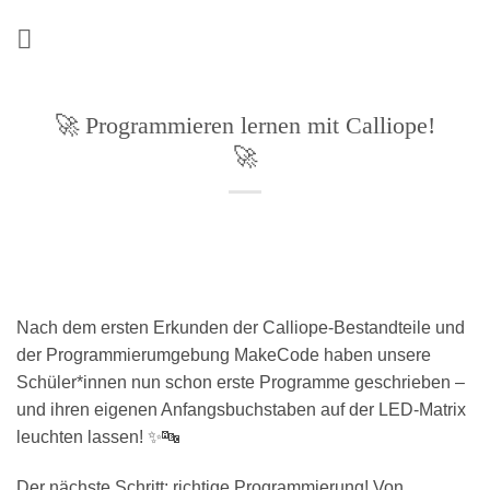
Zum
Inhalt
springen
🚀 Programmieren lernen mit Calliope!
🚀
Nach dem ersten Erkunden der Calliope-Bestandteile und
der Programmierumgebung MakeCode haben unsere
Schüler*innen nun schon erste Programme geschrieben –
und ihren eigenen Anfangsbuchstaben auf der LED-Matrix
leuchten lassen! ✨🔤
Der nächste Schritt: richtige Programmierung! Von