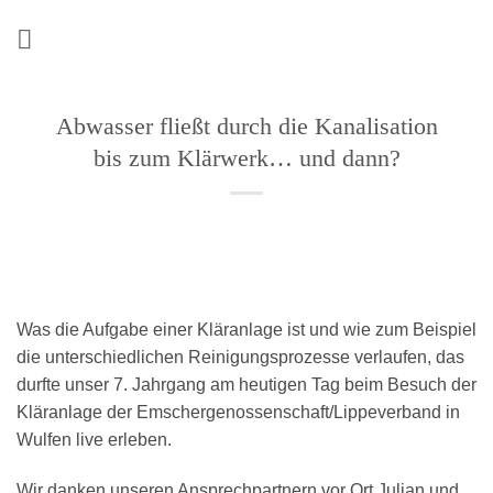
Zum
Inhalt
springen
Abwasser fließt durch die Kanalisation
bis zum Klärwerk… und dann?
Was die Aufgabe einer Kläranlage ist und wie zum Beispiel
die unterschiedlichen Reinigungsprozesse verlaufen, das
durfte unser 7. Jahrgang am heutigen Tag beim Besuch der
Kläranlage der Emschergenossenschaft/Lippeverband in
Wulfen live erleben.
Wir danken unseren Ansprechpartnern vor Ort Julian und