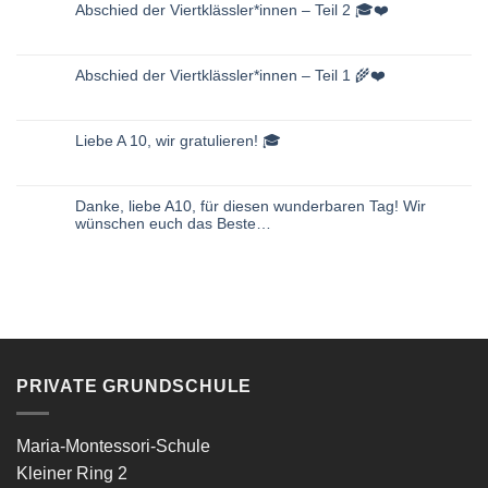
Abschied der Viertklässler*innen – Teil 2 🎓❤️
Keine
Kommentare
zu
Abschied
Abschied der Viertklässler*innen – Teil 1 🌾❤️
der
Viertklässler*innen
Keine
–
Kommentare
Teil
zu
2
Abschied
🎓
Liebe A 10, wir gratulieren! 🎓
der
❤️
Viertklässler*innen
Keine
–
Kommentare
Teil
zu
1
Liebe
🌾
Danke, liebe A10, für diesen wunderbaren Tag! Wir
A
❤️
10,
wünschen euch das Beste…
wir
gratulieren!
Keine
🎓
Kommentare
zu
Danke,
liebe
A10,
für
diesen
wunderbaren
Tag!
Wir
wünschen
PRIVATE GRUNDSCHULE
euch
das
Beste…
Maria-Montessori-Schule
Kleiner Ring 2