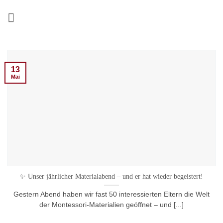
Zum
Inhalt
springen
13
Mai
✨ Unser jährlicher Materialabend – und er hat wieder begeistert!
Gestern Abend haben wir fast 50 interessierten Eltern die Welt
der Montessori-Materialien geöffnet – und [...]