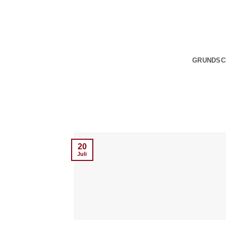
Zum
Inhalt
springen
GRUNDSC
20
Juli