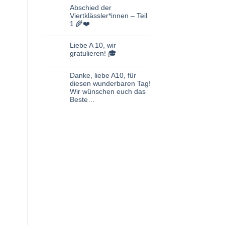
Kommentare
zu
Abschied der
Abschied
Viertklässler*innen – Teil
der
Viertklässler*innen
1 🌾❤️
–
Keine
Teil
Kommentare
2
zu
Liebe A 10, wir
🎓
Abschied
❤️
gratulieren! 🎓
der
Viertklässler*innen
Keine
–
Kommentare
Teil
zu
Danke, liebe A10, für
1
Liebe
🌾
diesen wunderbaren Tag!
A
❤️
10,
Wir wünschen euch das
wir
Beste…
gratulieren!
🎓
Keine
Kommentare
zu
Danke,
liebe
A10,
für
diesen
wunderbaren
Tag!
Wir
wünschen
euch
das
Beste…
f