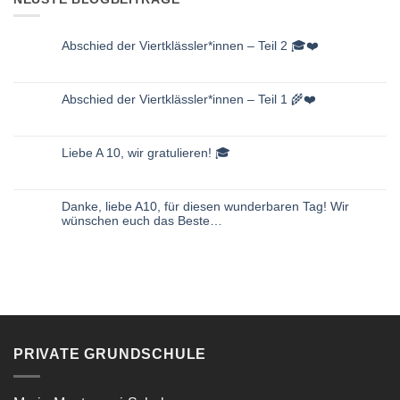
Abschied der Viertklässler*innen – Teil 2 🎓❤️
Keine
Kommentare
zu
Abschied
Abschied der Viertklässler*innen – Teil 1 🌾❤️
der
Viertklässler*innen
Keine
–
Kommentare
Teil
zu
2
Abschied
🎓
Liebe A 10, wir gratulieren! 🎓
der
❤️
Viertklässler*innen
Keine
–
Kommentare
Teil
zu
1
Liebe
🌾
Danke, liebe A10, für diesen wunderbaren Tag! Wir
A
❤️
10,
wünschen euch das Beste…
wir
gratulieren!
Keine
🎓
Kommentare
zu
Danke,
liebe
A10,
für
diesen
wunderbaren
Tag!
Wir
wünschen
PRIVATE GRUNDSCHULE
euch
das
Beste…