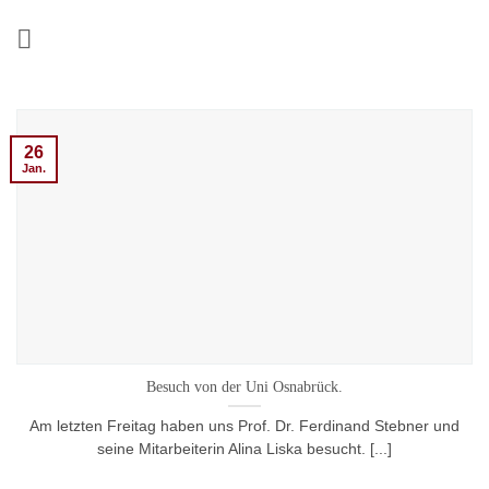
Zum
Inhalt
springen
26
Jan.
Besuch von der Uni Osnabrück.
Am letzten Freitag haben uns Prof. Dr. Ferdinand Stebner und
seine Mitarbeiterin Alina Liska besucht. [...]