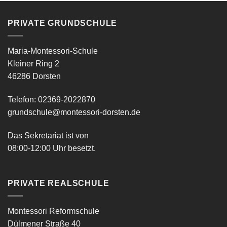
wunderbaren
Tag!
Wir
wünschen
PRIVATE GRUNDSCHULE
euch
das
Beste…
Maria-Montessori-Schule
Kleiner Ring 2
46286 Dorsten
Telefon: 02369-2022870
grundschule@montessori-dorsten.de
Das Sekretariat ist von
08:00-12:00 Uhr besetzt.
PRIVATE REALSCHULE
Montessori Reformschule
Dülmener Straße 40