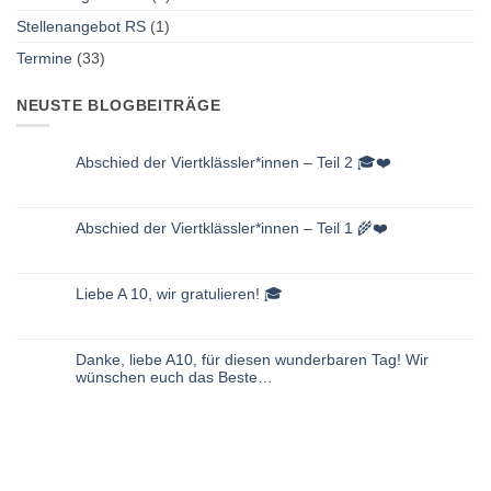
Stellenangebot RS
(1)
Termine
(33)
NEUSTE BLOGBEITRÄGE
Abschied der Viertklässler*innen – Teil 2 🎓❤️
Keine
Kommentare
zu
Abschied
Abschied der Viertklässler*innen – Teil 1 🌾❤️
der
Viertklässler*innen
Keine
–
Kommentare
Teil
zu
2
Abschied
🎓
Liebe A 10, wir gratulieren! 🎓
der
❤️
Viertklässler*innen
Keine
–
Kommentare
Teil
zu
1
Liebe
🌾
Danke, liebe A10, für diesen wunderbaren Tag! Wir
A
❤️
10,
wünschen euch das Beste…
wir
gratulieren!
Keine
🎓
Kommentare
zu
Danke,
liebe
A10,
für
diesen