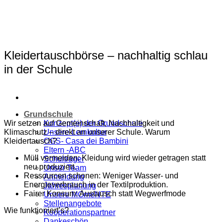
Zum
Inhalt
springen
Kleidertauschbörse – nachhaltig schlau
in der Schule
Grundschule
Wir setzen auf Gemeinschaft, Nachhaltigkeit und
Konzept(e) der Grundschule
Klimaschutz – direkt an unserer Schule. Warum
Unsere Lernkultur
Kleidertausch?
OGS- Casa dei Bambini
Eltern -ABC
Müll vermeiden: Kleidung wird wieder getragen statt
Schulträger
neu produziert.
Unser Team
Ressourcen schonen: Weniger Wasser- und
Anmeldung
Energieverbrauch in der Textilproduktion.
Jahresplanung
Fairer Konsum: Austausch statt Wegwerfmode
Unsere MOmeNTE
Stellenangebote
Wie funktioniert’s?
Kooperationspartner
Dankeschön