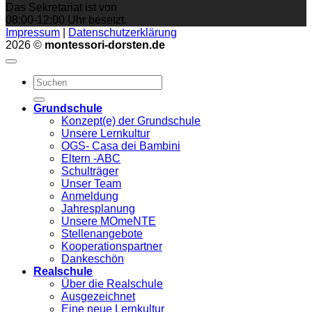
Das Sekretariat ist von
08:00-12:00 Uhr besetzt.
Impressum
|
Datenschutzerklärung
2026 ©
montessori-dorsten.de
Grundschule
Konzept(e) der Grundschule
Unsere Lernkultur
OGS- Casa dei Bambini
Eltern -ABC
Schulträger
Unser Team
Anmeldung
Jahresplanung
Unsere MOmeNTE
Stellenangebote
Kooperationspartner
Dankeschön
Realschule
Über die Realschule
Ausgezeichnet
Eine neue Lernkultur