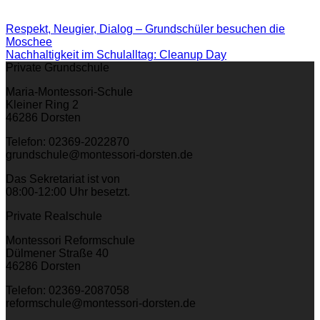
Respekt, Neugier, Dialog – Grundschüler besuchen die
Moschee
Nachhaltigkeit im Schulalltag: Cleanup Day
Private Grundschule
Maria-Montessori-Schule
Kleiner Ring 2
46286 Dorsten
Telefon: 02369-2022870
grundschule@montessori-dorsten.de
Das Sekretariat ist von
08:00-12:00 Uhr besetzt.
Private Realschule
Montessori Reformschule
Dülmener Straße 40
46286 Dorsten
Telefon: 02369-2087058
reformschule@montessori-dorsten.de