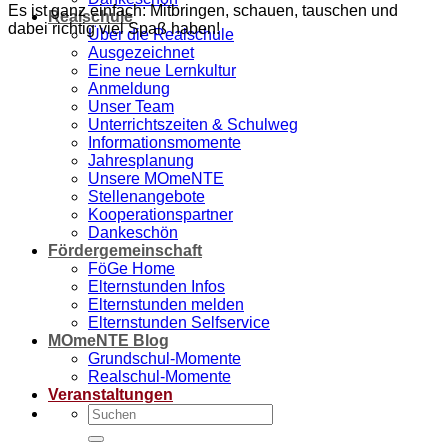
Es ist ganz einfach: Mitbringen, schauen, tauschen und
Realschule
dabei richtig viel Spaß haben!
Über die Realschule
Ausgezeichnet
Eine neue Lernkultur
Anmeldung
Unser Team
Unterrichtszeiten & Schulweg
Informationsmomente
Jahresplanung
Unsere MOmeNTE
Stellenangebote
Kooperationspartner
Dankeschön
Fördergemeinschaft
FöGe Home
Elternstunden Infos
Elternstunden melden
Elternstunden Selfservice
MOmeNTE Blog
Grundschul-Momente
Realschul-Momente
Veranstaltungen