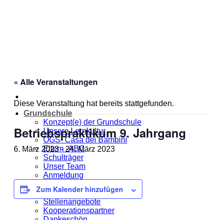
Zum
Inhalt
springen
« Alle Veranstaltungen
Diese Veranstaltung hat bereits stattgefunden.
Grundschule
Konzept(e) der Grundschule
Betriebspraktikum 9. Jahrgang
Unsere Lernkultur
OGS- Casa dei Bambini
Eltern -ABC
6. März 2023
-
24. März 2023
Schulträger
Unser Team
Anmeldung
Jahresplanung
Zum Kalender hinzufügen
Unsere MOmeNTE
Stellenangebote
Kooperationspartner
Dankeschön