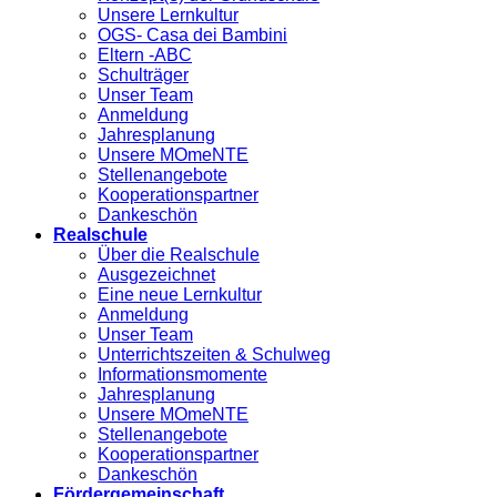
Unsere Lernkultur
OGS- Casa dei Bambini
Eltern -ABC
Schulträger
Unser Team
Anmeldung
Jahresplanung
Unsere MOmeNTE
Stellenangebote
Kooperationspartner
Dankeschön
Realschule
Über die Realschule
Ausgezeichnet
Eine neue Lernkultur
Anmeldung
Unser Team
Unterrichtszeiten & Schulweg
Informationsmomente
Jahresplanung
Unsere MOmeNTE
Stellenangebote
Kooperationspartner
Dankeschön
Fördergemeinschaft