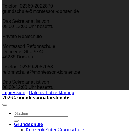
Telefon: 02369-2022870
grundschule@montessori-dorsten.de
Das Sekretariat ist von
08:00-12:00 Uhr besetzt.
Private Realschule
Montessori Reformschule
Dülmener Straße 40
46286 Dorsten
Telefon: 02369-2087058
reformschule@montessori-dorsten.de
Das Sekretariat ist von
08:00-12:00 Uhr besetzt.
Impressum
|
Datenschutzerklärung
2026 ©
montessori-dorsten.de
Grundschule
Konzept(e) der Grundschule