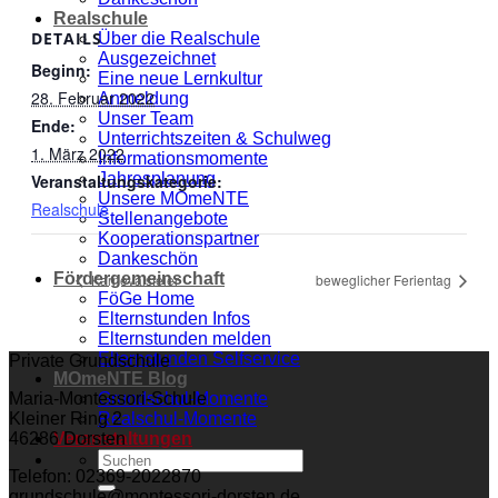
Realschule
DETAILS
Über die Realschule
Ausgezeichnet
Beginn:
Eine neue Lernkultur
28. Februar 2022
Anmeldung
Unser Team
Ende:
Unterrichtszeiten & Schulweg
1. März 2022
Informationsmomente
Jahresplanung
Veranstaltungskategorie:
Unsere MOmeNTE
Realschule
Stellenangebote
Kooperationspartner
Dankeschön
Fördergemeinschaft
Karnevalsfeier
beweglicher Ferientag
FöGe Home
Elternstunden Infos
Elternstunden melden
Elternstunden Selfservice
Private Grundschule
MOmeNTE Blog
Grundschul-Momente
Maria-Montessori-Schule
Realschul-Momente
Kleiner Ring 2
Veranstaltungen
46286 Dorsten
Telefon: 02369-2022870
grundschule@montessori-dorsten.de