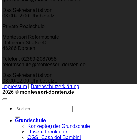
Das Sekretariat ist von
08:00-12:00 Uhr besetzt.
Private Realschule
Montessori Reformschule
Dülmener Straße 40
46286 Dorsten
Telefon: 02369-2087058
reformschule@montessori-dorsten.de
Das Sekretariat ist von
08:00-12:00 Uhr besetzt.
Impressum
|
Datenschutzerklärung
2026 ©
montessori-dorsten.de
Grundschule
Konzept(e) der Grundschule
Unsere Lernkultur
OGS- Casa dei Bambini