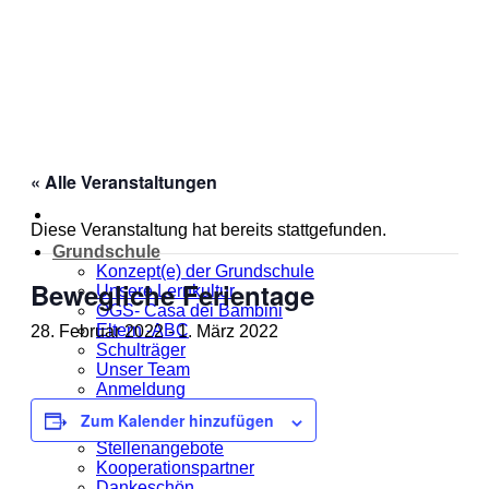
Zum
Inhalt
springen
« Alle Veranstaltungen
Diese Veranstaltung hat bereits stattgefunden.
Grundschule
Konzept(e) der Grundschule
Bewegliche Ferientage
Unsere Lernkultur
OGS- Casa dei Bambini
Eltern -ABC
28. Februar 2022
-
1. März 2022
Schulträger
Unser Team
Anmeldung
Jahresplanung
Zum Kalender hinzufügen
Unsere MOmeNTE
Stellenangebote
Kooperationspartner
Dankeschön