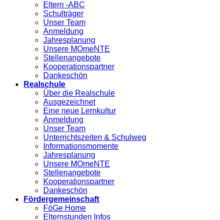
Eltern -ABC
Schulträger
Unser Team
Anmeldung
Jahresplanung
Unsere MOmeNTE
Stellenangebote
Kooperationspartner
Dankeschön
Realschule
Über die Realschule
Ausgezeichnet
Eine neue Lernkultur
Anmeldung
Unser Team
Unterrichtszeiten & Schulweg
Informationsmomente
Jahresplanung
Unsere MOmeNTE
Stellenangebote
Kooperationspartner
Dankeschön
Fördergemeinschaft
FöGe Home
Elternstunden Infos