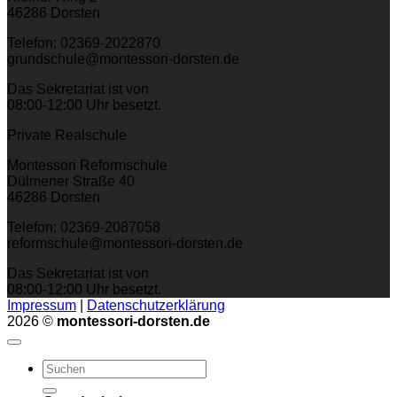
46286 Dorsten
Telefon: 02369-2022870
grundschule@montessori-dorsten.de
Das Sekretariat ist von
08:00-12:00 Uhr besetzt.
Private Realschule
Montessori Reformschule
Dülmener Straße 40
46286 Dorsten
Telefon: 02369-2087058
reformschule@montessori-dorsten.de
Das Sekretariat ist von
08:00-12:00 Uhr besetzt.
Impressum
|
Datenschutzerklärung
2026 ©
montessori-dorsten.de