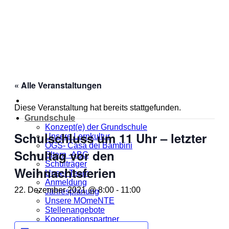
Zum
Inhalt
springen
« Alle Veranstaltungen
Diese Veranstaltung hat bereits stattgefunden.
Grundschule
Konzept(e) der Grundschule
Schulschluss um 11 Uhr – letzter
Unsere Lernkultur
OGS- Casa dei Bambini
Schultag vor den
Eltern -ABC
Schulträger
Weihnachtsferien
Unser Team
Anmeldung
22. Dezember 2021 @ 8:00
-
11:00
Jahresplanung
Unsere MOmeNTE
Stellenangebote
Kooperationspartner
Dankeschön