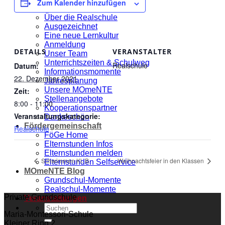
Zum Kalender hinzufügen
Realschule
Über die Realschule
Ausgezeichnet
Eine neue Lernkultur
Anmeldung
DETAILS
VERANSTALTER
Unser Team
Unterrichtszeiten & Schulweg
Realschule
Datum:
Informationsmomente
22. Dezember 2021
Jahresplanung
Unsere MOmeNTE
Zeit:
Stellenangebote
8:00 - 11:00
Kooperationspartner
Veranstaltungskategorie:
Dankeschön
Fördergemeinschaft
Realschule
FöGe Home
Elternstunden Infos
Elternstunden melden
Schwimmen Kl. B
Weihnachtsfeier in den Klassen
Elternstunden Selfservice
MOmeNTE Blog
Grundschul-Momente
Realschul-Momente
Private Grundschule
Veranstaltungen
Maria-Montessori-Schule
Kleiner Ring 2