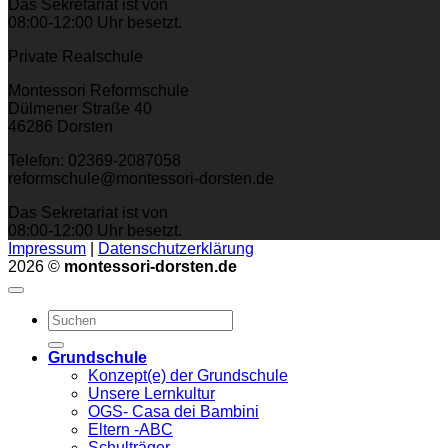
Das Sekretariat ist von
08:00-12:00 Uhr besetzt.
Private Realschule
Montessori Reformschule
Dülmener Straße 40
46286 Dorsten
Telefon: 02369-2087058
reformschule@montessori-dorsten.de
Das Sekretariat ist von
08:00-12:00 Uhr besetzt.
Impressum
|
Datenschutzerklärung
2026 ©
montessori-dorsten.de
Grundschule
Konzept(e) der Grundschule
Unsere Lernkultur
OGS- Casa dei Bambini
Eltern -ABC
Schulträger