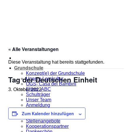
Zum
Inhalt
springen
« Alle Veranstaltungen
Diese Veranstaltung hat bereits stattgefunden.
Grundschule
Konzept(e) der Grundschule
Tag der Deutschen Einheit
Unsere Lernkultur
OGS- Casa dei Bambini
Eltern -ABC
3. Oktober 2022
Schulträger
Unser Team
Anmeldung
Jahresplanung
Zum Kalender hinzufügen
Unsere MOmeNTE
Stellenangebote
Kooperationspartner
Dankeschön