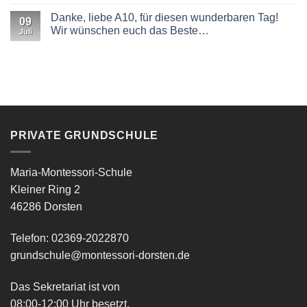
Teil
zu
1
Liebe
Danke, liebe A10, für diesen wunderbaren Tag!
09
🌾
A
Wir wünschen euch das Beste…
❤️
10,
Juli
wir
Keine
gratulieren!
Kommentare
🎓
zu
Danke,
liebe
A10,
für
diesen
wunderbaren
Tag!
Wir
PRIVATE GRUNDSCHULE
wünschen
euch
das
Beste…
Maria-Montessori-Schule
Kleiner Ring 2
46286 Dorsten
Telefon: 02369-2022870
grundschule@montessori-dorsten.de
Das Sekretariat ist von
08:00-12:00 Uhr besetzt.