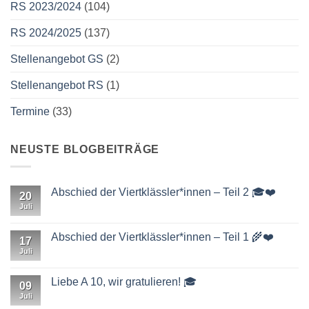
RS 2023/2024
(104)
RS 2024/2025
(137)
Stellenangebot GS
(2)
Stellenangebot RS
(1)
Termine
(33)
NEUSTE BLOGBEITRÄGE
Abschied der Viertklässler*innen – Teil 2 🎓❤️
20
Juli
Keine
Kommentare
zu
Abschied
Abschied der Viertklässler*innen – Teil 1 🌾❤️
17
der
Viertklässler*innen
Juli
Keine
–
Kommentare
Teil
zu
2
Abschied
Liebe A 10, wir gratulieren! 🎓
09
🎓
der
❤️
Viertklässler*innen
Juli
Keine
–
Kommentare